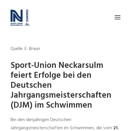
Quelle: E. Braun
SWIM TEAM CHALLENGE
KURSE – FÜR ERWACHSENE
Sport-Union Neckarsulm
feiert Erfolge bei den
SCHWIMMSCHULE
Deutschen
TRAINING
Jahrgangsmeisterschaften
WIR
(DJM) im Schwimmen
WETTKÄMPFE
FÖRDERVEREIN
Bei den diesjährigen Deutschen
Jahrgangsmeisterschaften im Schwimmen, die vom
21.