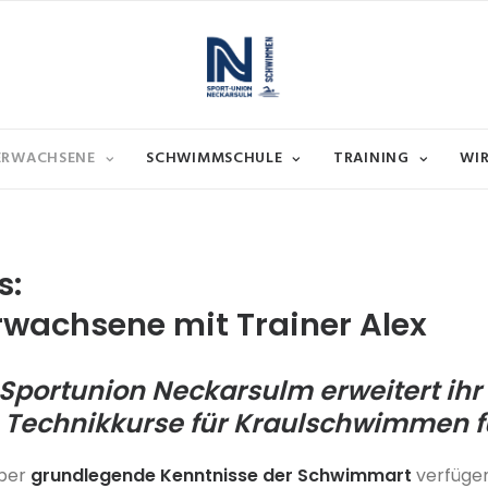
 ERWACHSENE
SCHWIMMSCHULE
TRAINING
WI
s:
wachsene mit Trainer Alex
portunion Neckarsulm erweitert ihr 
e
Technikkurse für Kraulschwimmen
f
über
grundlegende Kenntnisse der Schwimmart
verfügen