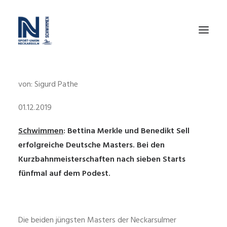
von: Sigurd Pathe
SWIM TEAM CHALLENGE
KURSE – FÜR ERWACHSENE
01.12.2019
SCHWIMMSCHULE
Schwimmen
: Bettina Merkle und Benedikt Sell
erfolgreiche Deutsche Masters. Bei den
TRAINING
Kurzbahnmeisterschaften nach sieben Starts
WIR
fünfmal auf dem Podest.
WETTKÄMPFE
FÖRDERVEREIN
Die beiden jüngsten Masters der Neckarsulmer