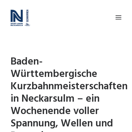
SWIM TEAM CHALLENGE
Baden-
KURSE – FÜR ERWACHSENE
Württembergische
SCHWIMMSCHULE
Kurzbahnmeisterschaften
TRAINING
in Neckarsulm – ein
WIR
Wochenende voller
WETTKÄMPFE
FÖRDERVEREIN
Spannung, Wellen und