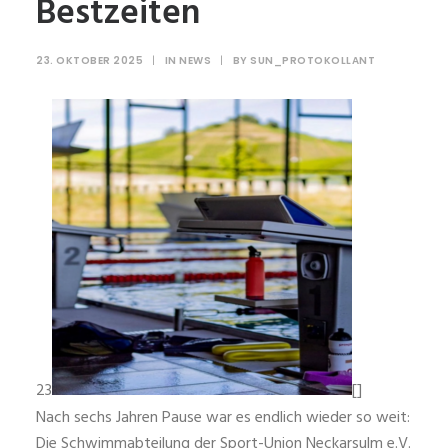
Bestzeiten
23. OKTOBER 2025
|
IN
NEWS
|
BY
SUN_PROTOKOLLANT
23
[
]
Nach sechs Jahren Pause war es endlich wieder so weit:
Die Schwimmabteilung der Sport-Union Neckarsulm e.V.